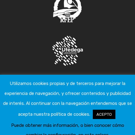
Utilizamos cookies propias y de terceros para mejorar la
INFORMACIÓN DE CONTACTO
experiencia de navegación, y ofrecer contenidos y publicidad
de interés. Al continuar con la navegación entendemos que se
Teléfono: 986 84 21 06
Fax: 986 85 11 08
acepta nuestra política de cookies.
ACEPTO
Mail:
kayak-canoa@fegapi.org
Puede obtener más información, o bien conocer cómo