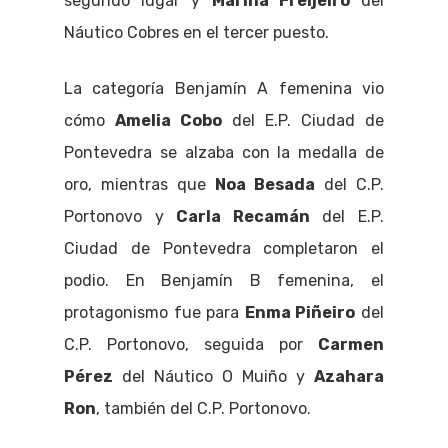
segundo lugar y
Mariña Freijeiro
del
Náutico Cobres en el tercer puesto.
La categoría Benjamín A femenina vio
cómo
Amelia Cobo
del E.P. Ciudad de
Pontevedra se alzaba con la medalla de
oro, mientras que
Noa Besada
del C.P.
Portonovo y
Carla Recamán
del E.P.
Ciudad de Pontevedra completaron el
podio. En Benjamín B femenina, el
protagonismo fue para
Enma Piñeiro
del
C.P. Portonovo, seguida por
Carmen
Pérez
del Náutico O Muiño y
Azahara
Ron
, también del C.P. Portonovo.