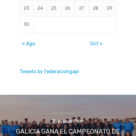
23
24
25
26
27
28
29
30
« Ago
Oct »
Tweets by federaciongapi
Previous Post
GALICIA GANA EL CAMPEONATO DE