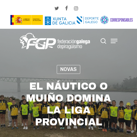
Skip
twitter
facebook
instagram
to
Close
main
Menu
content
Menu
search
NOVAS
EL NÁUTICO O
MUIÑO DOMINA
LA LIGA
PROVINCIAL